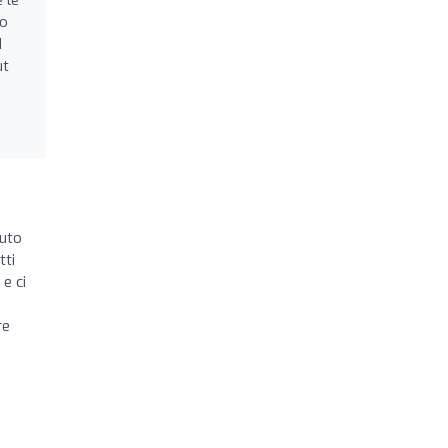
to
I
ut
vuto
tti
 e ci
re