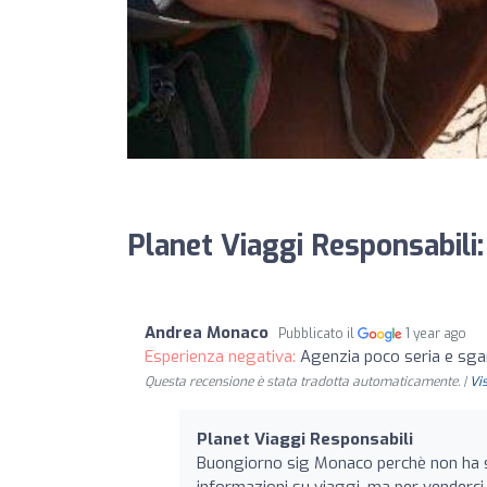
Planet Viaggi Responsabili:
Andrea Monaco
Pubblicato il
1 year ago
Esperienza negativa:
Agenzia poco seria e sga
Questa recensione è stata tradotta automaticamente. |
Vi
Planet Viaggi Responsabili
Buongiorno sig Monaco perchè non ha sc
informazioni su viaggi, ma per venderci