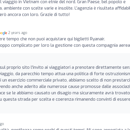
 viaggio in Vietnam con etnie del nord. Gran Paese, bel popolo e
, ambiente con scelte varie e insolite. L'agenzia è risultata affidabi
rò ancora con loro. Grazie di tutto!
2 years ago
re tempo che non puoi acquistare qui biglietti Ryanair.
oppo complicato per loro la gestione con questa compagnia aerea
sul proprio sito l'invito ai viaggiatori a prenotare direttamente se
 viaggio, da parecchio tempo attua una politica di forte ostruzionis
oi un esercizio commerciale privato, abbiamo scelto di non prestarci
 avendo anche aderito alle numerose cause promosse dalle associaz
iace se le abbiamo causato un disagio ma sicuramente avrà trovat
su questa strada per scelta e coerenza rimanendo convinti di esser
ago
lità, gentilezza come pochi di questi tempi. Mi sono appogiata a l