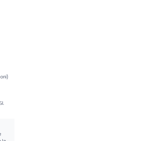
oni)
I.
e
 le