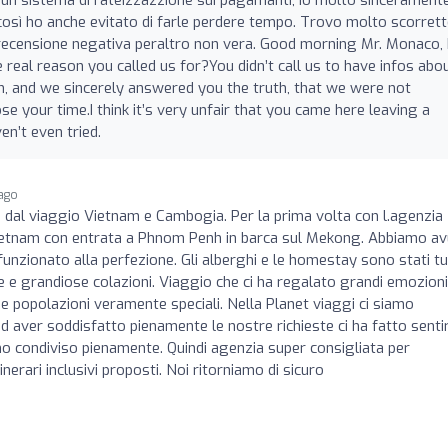
così ho anche evitato di farle perdere tempo. Trovo molto scorret
na recensione negativa peraltro non vera. Good morning Mr. Monaco, 
real reason you called us for?You didn’t call us to have infos abo
lan, and we sincerely answered you the truth, that we were not
se your time.I think it’s very unfair that you came here leaving a
en’t even tried.
 ago
ti dal viaggio Vietnam e Cambogia. Per la prima volta con l.agenzia
 Vietnam con entrata a Phnom Penh in barca sul Mekong. Abbiamo a
funzionato alla perfezione. Gli alberghi e le homestay sono stati tu
ose e grandiose colazioni. Viaggio che ci ha regalato grandi emozioni
ue popolazioni veramente speciali. Nella Planet viaggi ci siamo
 aver soddisfatto pienamente le nostre richieste ci ha fatto senti
amo condiviso pienamente. Quindi agenzia super consigliata per
inerari inclusivi proposti. Noi ritorniamo di sicuro