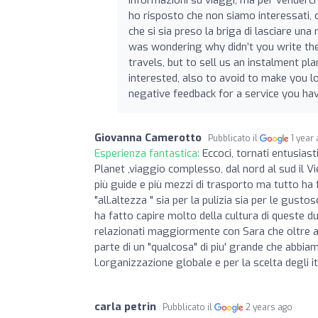
ho risposto che non siamo interessati, 
che si sia preso la briga di lasciare u
was wondering why didn’t you write the 
travels, but to sell us an instalment p
interested, also to avoid to make you lo
negative feedback for a service you hav
Giovanna Camerotto
Pubblicato il
1 year
Esperienza fantastica:
Eccoci, tornati entusias
Planet ,viaggio complesso, dal nord al sud il
più guide e più mezzi di trasporto ma tutto ha 
"all.altezza " sia per la pulizia sia per le gust
ha fatto capire molto della cultura di queste d
relazionati maggiormente con Sara che oltre ad
parte di un "qualcosa" di piu' grande che abbi
l.organizzazione globale e per la scelta degli it
carla petrin
Pubblicato il
2 years ago