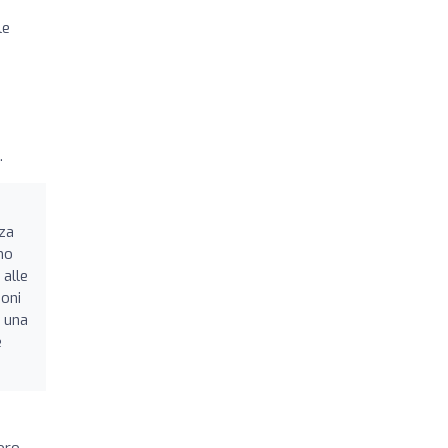
le
.
nza
mo
 alle
ioni
o una
e
oro