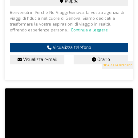
Mappa
Benvenuti in Perché No Viaggi Genova, la vostra agenzia di
viaggi di fiducia nel cuore di Genova. Siamo dedicati a
trasformare le vostre aspirazioni di viaggio in realtà,
offrendo esperienze persona...
Continua a leggere
Visualizza telefono
Visualizza e-mail
Orario
4.7
(34 recensioni)