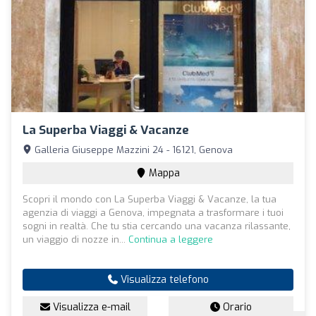
La Superba Viaggi & Vacanze
Galleria Giuseppe Mazzini 24 - 16121, Genova
Mappa
Scopri il mondo con La Superba Viaggi & Vacanze, la tua
agenzia di viaggi a Genova, impegnata a trasformare i tuoi
sogni in realtà. Che tu stia cercando una vacanza rilassante,
un viaggio di nozze in...
Continua a leggere
Visualizza telefono
Visualizza e-mail
Orario