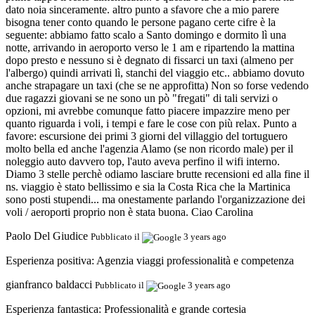
dato noia sinceramente. altro punto a sfavore che a mio parere
bisogna tener conto quando le persone pagano certe cifre è la
seguente: abbiamo fatto scalo a Santo domingo e dormito lì una
notte, arrivando in aeroporto verso le 1 am e ripartendo la mattina
dopo presto e nessuno si è degnato di fissarci un taxi (almeno per
l'albergo) quindi arrivati lì, stanchi del viaggio etc.. abbiamo dovuto
anche strapagare un taxi (che se ne approfitta) Non so forse vedendo
due ragazzi giovani se ne sono un pò "fregati" di tali servizi o
opzioni, mi avrebbe comunque fatto piacere impazzire meno per
quanto riguarda i voli, i tempi e fare le cose con più relax. Punto a
favore: escursione dei primi 3 giorni del villaggio del tortuguero
molto bella ed anche l'agenzia Alamo (se non ricordo male) per il
noleggio auto davvero top, l'auto aveva perfino il wifi interno.
Diamo 3 stelle perchè odiamo lasciare brutte recensioni ed alla fine il
ns. viaggio è stato bellissimo e sia la Costa Rica che la Martinica
sono posti stupendi... ma onestamente parlando l'organizzazione dei
voli / aeroporti proprio non è stata buona. Ciao Carolina
Paolo Del Giudice
Pubblicato il
3 years ago
Esperienza positiva:
Agenzia viaggi professionalità e competenza
gianfranco baldacci
Pubblicato il
3 years ago
Esperienza fantastica:
Professionalità e grande cortesia