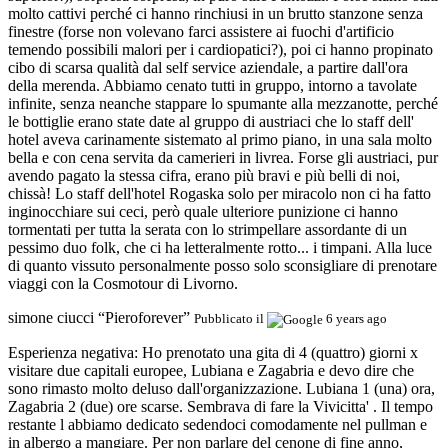
molto cattivi perché ci hanno rinchiusi in un brutto stanzone senza
finestre (forse non volevano farci assistere ai fuochi d'artificio
temendo possibili malori per i cardiopatici?), poi ci hanno propinato
cibo di scarsa qualità dal self service aziendale, a partire dall'ora
della merenda. Abbiamo cenato tutti in gruppo, intorno a tavolate
infinite, senza neanche stappare lo spumante alla mezzanotte, perché
le bottiglie erano state date al gruppo di austriaci che lo staff dell'
hotel aveva carinamente sistemato al primo piano, in una sala molto
bella e con cena servita da camerieri in livrea. Forse gli austriaci, pur
avendo pagato la stessa cifra, erano più bravi e più belli di noi,
chissà! Lo staff dell'hotel Rogaska solo per miracolo non ci ha fatto
inginocchiare sui ceci, però quale ulteriore punizione ci hanno
tormentati per tutta la serata con lo strimpellare assordante di un
pessimo duo folk, che ci ha letteralmente rotto... i timpani. Alla luce
di quanto vissuto personalmente posso solo sconsigliare di prenotare
viaggi con la Cosmotour di Livorno.
simone ciucci “Pieroforever”
Pubblicato il
6 years ago
Esperienza negativa:
Ho prenotato una gita di 4 (quattro) giorni x
visitare due capitali europee, Lubiana e Zagabria e devo dire che
sono rimasto molto deluso dall'organizzazione. Lubiana 1 (una) ora,
Zagabria 2 (due) ore scarse. Sembrava di fare la Vivicitta' . Il tempo
restante l abbiamo dedicato sedendoci comodamente nel pullman e
in albergo a mangiare. Per non parlare del cenone di fine anno,