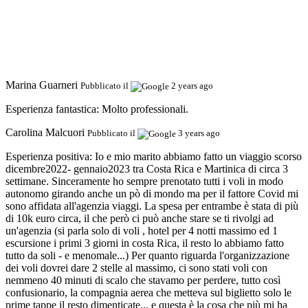
Marina Guarneri
Pubblicato il
2 years ago
Esperienza fantastica:
Molto professionali.
Carolina Malcuori
Pubblicato il
3 years ago
Esperienza positiva:
Io e mio marito abbiamo fatto un viaggio scorso
dicembre2022- gennaio2023 tra Costa Rica e Martinica di circa 3
settimane. Sinceramente ho sempre prenotato tutti i voli in modo
autonomo girando anche un pò di mondo ma per il fattore Covid mi
sono affidata all'agenzia viaggi. La spesa per entrambe è stata di più
di 10k euro circa, il che però ci può anche stare se ti rivolgi ad
un'agenzia (si parla solo di voli , hotel per 4 notti massimo ed 1
escursione i primi 3 giorni in costa Rica, il resto lo abbiamo fatto
tutto da soli - e menomale...) Per quanto riguarda l'organizzazione
dei voli dovrei dare 2 stelle al massimo, ci sono stati voli con
nemmeno 40 minuti di scalo che stavamo per perdere, tutto così
confusionario, la compagnia aerea che metteva sul biglietto solo le
prime tappe il resto dimenticate... e questa è la cosa che più mi ha