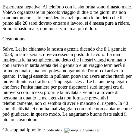
Esperienza negativa:
Al telefono con la signorina sono rimasto male.
Volevo organizzare un piccolo viaggio di due o tre giorni ma non
sono nemmeno stato considerato anzi, quando le ho detto che il
primo alle 20 sarei dovuto entrare a lavoro, si è messa pure a ridere.
Sono rimasto male, non mi serviro' mai più di loro.
Cosmotours
Salve, Lei ha chiamato la nostra agenzia dicendo che il 1 gennaio
2023, in tarda serata, doveva essera a posto di Lavoro. La mia
impiegata le ha semplicemente detto che i nostri viaggi terminano
con l'arrivo in tarda serata del 2 gennaio e un viaggio terminerà il
primo gennaio , ma non potevamo garantirle l'orario di arrivo in
quanto, i viaggi essendo in pullman potevano avere anche ritardi per
motivi di intenso traffico. L'impiegata stessa Le ha anche spiegato
che forse l'unica maniera per poter rispettare i suoi impgni era di
muoversi con i mezzi propri e la invitata a venirci a trovare di
persona in quanto la ns. agenzia non fornisce preventivi
telefonicamente, non ci sembra di averle mancato di rispetto. In 40
anni di attività lei non ha mai viaggiato con noi e non capiamo come
può giudicarci in questo modo. Le auguriamo buone feste saluti il
titolare cosmotours.
Giuseppinal Ippolito
Pubblicato il
3 years ago