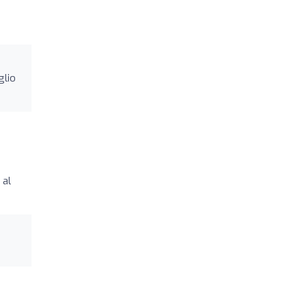
glio
 al