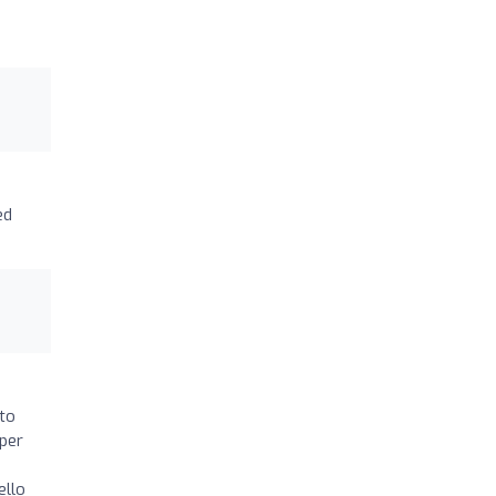
ed
ito
 per
ello