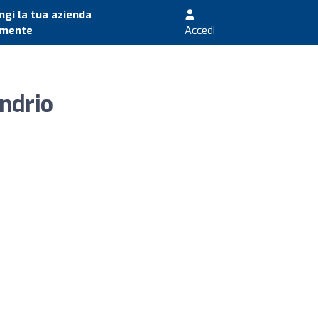
gi la tua azienda
amente
Accedi
ndrio