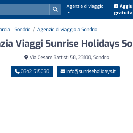
Agenzie di viaggio
Aggiun
gratuit
ardia - Sondrio
Agenzie di viaggio a Sondrio
zia Viaggi Sunrise Holidays So
Via Cesare Battisti 58, 23100, Sondrio
0342 515030
info@sunriseholidays.it