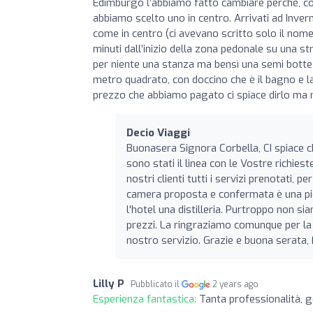
Edimburgo l’abbiamo fatto cambiare perché, co
abbiamo scelto uno in centro. Arrivati ad Invern
come in centro (ci avevano scritto solo il nome 
minuti dall’inizio della zona pedonale su una s
per niente una stanza ma bensì una semi botte 
metro quadrato, con doccino che è il bagno e lav
prezzo che abbiamo pagato ci spiace dirlo ma
Decio Viaggi
Buonasera Signora Corbella, CI spiace ch
sono stati il linea con le Vostre richie
nostri clienti tutti i servizi prenotati, p
camera proposta e confermata è una picc
l'hotel una distilleria. Purtroppo non s
prezzi. La ringraziamo comunque per la S
nostro servizio. Grazie e buona serata,
Lilly P
Pubblicato il
2 years ago
Esperienza fantastica:
Tanta professionalità, g