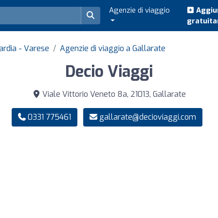
Agenzie di viaggio
Aggiun
gratuit
ardia - Varese
Agenzie di viaggio a Gallarate
Decio Viaggi
Viale Vittorio Veneto 8a, 21013, Gallarate
0331 775461
gallarate@decioviaggi.com