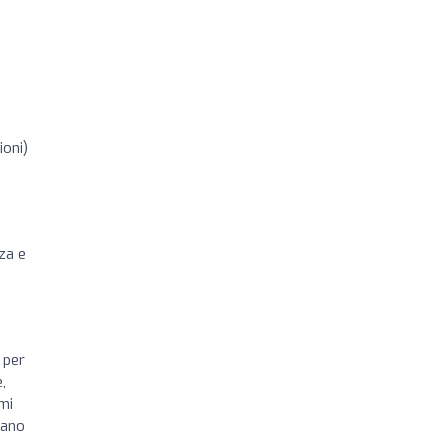
ioni)
za e
 per
,
mi
vano