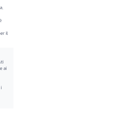
a,
è
er il
ti
e ai
i