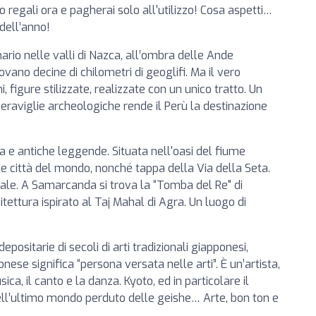
 regali ora e pagherai solo all'utilizzo! Cosa aspetti…
 dell’anno!
ario nelle valli di Nazca, all’ombra delle Ande
rovano decine di chilometri di geoglifi. Ma il vero
, figure stilizzate, realizzate con un unico tratto. Un
aviglie archeologiche rende il Perù la destinazione
ia e antiche leggende. Situata nell'oasi del fiume
e città del mondo, nonché tappa della Via della Seta.
le. A Samarcanda si trova la “Tomba del Re" di
tettura ispirato al Taj Mahal di Agra. Un luogo di
ositarie di secoli di arti tradizionali giapponesi,
ese significa “persona versata nelle arti”. È un’artista,
sica, il canto e la danza. Kyoto, ed in particolare il
dell’ultimo mondo perduto delle geishe… Arte, bon ton e