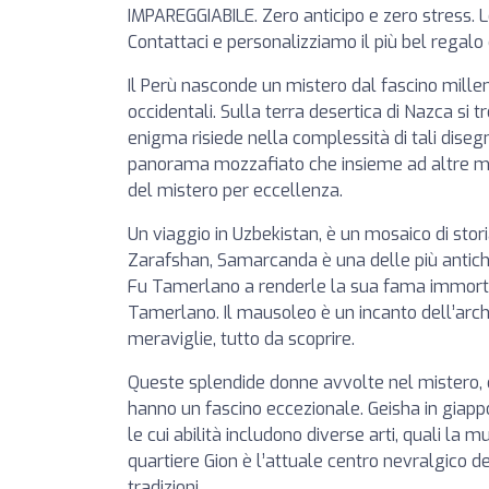
IMPAREGGIABILE. Zero anticipo e zero stress. Lo
Contattaci e personalizziamo il più bel regalo
Il Perù nasconde un mistero dal fascino millen
occidentali. Sulla terra desertica di Nazca si t
enigma risiede nella complessità di tali disegni
panorama mozzafiato che insieme ad altre mer
del mistero per eccellenza.
Un viaggio in Uzbekistan, è un mosaico di stor
Zarafshan, Samarcanda è una delle più antich
Fu Tamerlano a renderle la sua fama immorta
Tamerlano. Il mausoleo è un incanto dell’archi
meraviglie, tutto da scoprire.
Queste splendide donne avvolte nel mistero, dep
hanno un fascino eccezionale. Geisha in giappon
le cui abilità includono diverse arti, quali la mu
quartiere Gion è l’attuale centro nevralgico 
tradizioni.