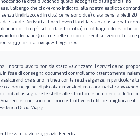
noscendo la città e vedendo quello assegnato dall’agenzia, ne
ess, l’albergo che ci avevano indicato, alla nostra esplicita domand
senza l’indirizzo, ed in città ce ne sono due) dista bensì a piedi 20
trada statale. Arrivati al Loch Leven Hotel la stanza assegnata non 
di neanche 11 mq (rischio claustrofobia) con il bagno di neanche un
andino dei nani. Quattro stelle un corno. Per il servizio offerto e p
 non suggeriremo mai quest’ agenzia.
e il nostro lavoro non sia stato valorizzato. I servizi da noi propos
ste. In fase di consegna documenti controlliamo attentamente insiem
er assicurarci che siano in linea con le reali esigenze. In particolare la
ola botte, quindi di piccole dimensioni, ma caratteristica essendo
iamo noi ad assegnare le stelle alle strutture e nemmeno a definirne 
ua recensione, sono per noi costruttive ed utili per migliorare il
 Federica Decio Viaggi
entilezza e pazienza, grazie Federica