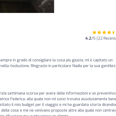
4.2
/5 (22 Recens
sempre in grado di consigliare la cosa più giusta, mi è capitato un
ella risoluzione. Ringrazio in particolare Nadia per la sua gentilez
zia settimana scorsa per avere delle informazioni e un preventivo
atrice Federica, alla quale non mi sono trovata assolutamente bene
citato il mio budget per il viaggio e mi ha guardata storta dicendo
vo delle cose e me ne venivano proposte altre alla quale non centra
rio. Mi spiace ma avete perso un cliente.