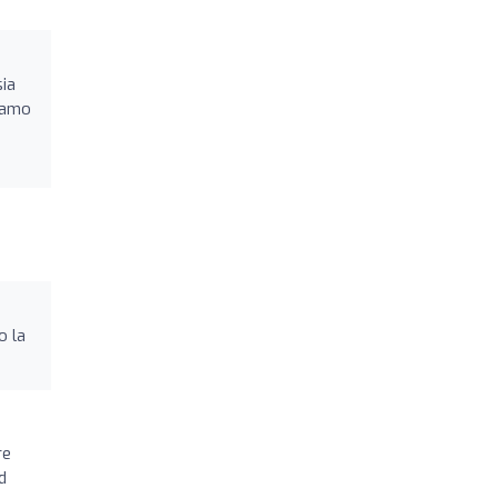
sia
niamo
o la
re
d