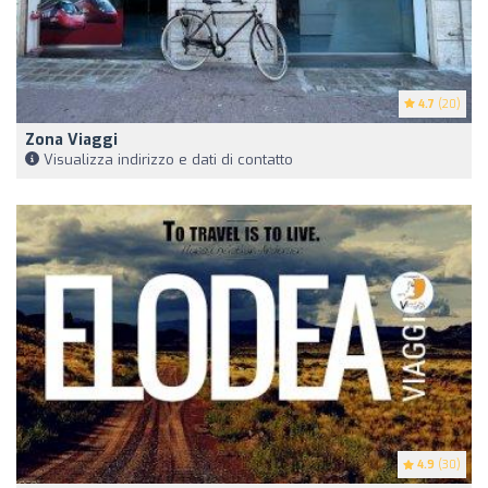
4.7
(20)
Zona Viaggi
Visualizza indirizzo e dati di contatto
4.9
(30)