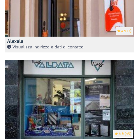
4.9
(7)
Alexala
Visualizza indirizzo e dati di contatto
4.9
(45)