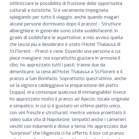
ottimizzare le possibilità di fruizione delle opportunità
culturali e turistiche. Si è veramente impegnata,
spiegando per tutto il viaggio, anche quando magari
alcune persone dormivano dopo il pranzo! - Strutture
alberghiere: in generale sono state soddisfacenti, in
grado di soddisfare le aspettative; a mio avviso quella
che lascia più a desiderare è stato l’Hotel Thalassa di
St.Florent. - Pranzi e cene. Essendo una persona a cui
piace mangiare, ma soprattutto gustare in armonia il
cibo, ho apprezzato tutti i pasti, tranne due da
dimenticare: la cena all’Hotel Thalassa a St.Florent e il
pranzo a San Bonifacio. Soprattutto quest’ultimo, anche
se la signora caldeggiava la preparazione del piatto
(zuppa), era comunque qualcosa di immangiabile! Invece
ho apprezzato molto il pranzo ad Ajaccio, locale originale
e simpatico, in cui si è gustato un ottimo piatto unico,
con vini freschi e strutturati, mentre veniva proiettato il
video sulla vita di Napoleone; simpatici anche i camerieri,
vestiti con indumenti e divise a tema. Ho apprezzato due
“sorprese” che l’Agenzia ci ha offerto: il box col pranzo