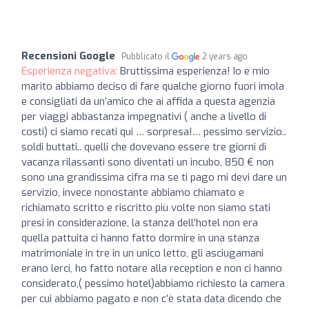
Recensioni Google
Pubblicato il
2 years ago
Esperienza negativa:
Bruttissima esperienza! Io e mio
marito abbiamo deciso di fare qualche giorno fuori imola
e consigliati da un’amico che ai affida a questa agenzia
per viaggi abbastanza impegnativi ( anche a livello di
costi) ci siamo recati qui … sorpresa!… pessimo servizio..
soldi buttati.. quelli che dovevano essere tre giorni di
vacanza rilassanti sono diventati un incubo, 850 € non
sono una grandissima cifra ma se ti pago mi devi dare un
servizio, invece nonostante abbiamo chiamato e
richiamato scritto e riscritto più volte non siamo stati
presi in considerazione, la stanza dell’hotel non era
quella pattuita ci hanno fatto dormire in una stanza
matrimoniale in tre in un unico letto, gli asciugamani
erano lerci, ho fatto notare alla reception e non ci hanno
considerato,( pessimo hotel)abbiamo richiesto la camera
per cui abbiamo pagato e non c’è stata data dicendo che