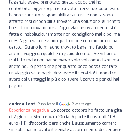
l’agenzia aveva prenotato quella, dopodiché ho
contattato l’agenzia più e più volte ma senza buon esito,
hanno scaricato responsabilità su terzi e non si sono
affatto resi disponibili a trovare una soluzione, al rientro
ho scritto nuovamente all’agenzia che ovviamente si è
fatta di nebbia.sicuramente non consiglierò mai e poi mai
quest’agenzia a nessuno, parlandone con mio amico ha
detto… Strano io mi sono trovato bene, ma faccio poi
anche i viaggi da qualche migliaio di euro… Se vi hanno
trattato male non hanno perso solo voi come clienti ma
anche noi. Io penso che per quanto poco possa costare
un viaggio se lo paghi devi avere il servizio! E non dico
avere dei vantaggi in più dico avere il servizio per cui hai
pagato !
andrea fant
Pubblicato il
2 years ago
Esperienza negativa:
Lo scorso ottobre ho fatto una gita
di 2 giorni a Siena e Val d'Orcia. A parte il costo di 408
euro (!!!), d'accordo c'era anche il supplemento camera
singola, hanno avuto il geniale accorgimento di scegliere