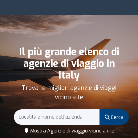
Il più grande elenco di
agenzie di viaggio in
Italy
Trova le migliori agenzie di viaggi
vicino a te
Cerca
Mostra Agenzie di viaggio vicino a me