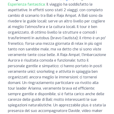
Esperienza fantastica:
Il viaggio ha soddisfatto le
aspettative. In effetti sono stati 2 viaggi, con completo
cambio di scenario tra Bali e Raja Ampat. A Bali sono da
rivedere le guide locali; serve un altro livello per cogliere
al meglio l'atmosfera e la cultura locali. Il tour è ben
organizzato, di ottimo livello le strutture e comodi i
trasferimenti in autobus (bravo l'autista); il ritmo è un po'
frenetico, forse una mezza giornata di relax in più ogni
tanto non sarebbe male, ma va detto che si sono viste
veramente tante cose belle. A Raja Ampat, l'imbarcazione
Aurora è risultata comoda e funzionale; tutto il
personale gentile e simpatico; ci hanno portato in posti
veramente unici; snorkeling e attività in spiaggia ben
organizzati; ancora meglio le immersioni; ci tornerei
domani. Un ringraziamento particolare va rivolto alla
tour leader Arianna, veramente brava ed efficiente;
sempre gentile e disponibile, si è fatta carico anche delle
carenze delle guide di Bali; molto interessanti le sue
spiegazioni naturalistiche. Un apprezzabile plus è stata la
presenza del suo accompagnatore Davide, video maker