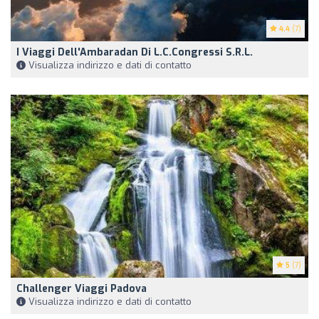
4.4
(7)
I Viaggi Dell'Ambaradan Di L.C.Congressi S.r.l.
Visualizza indirizzo e dati di contatto
5
(7)
Challenger Viaggi Padova
Visualizza indirizzo e dati di contatto