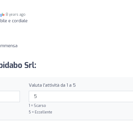
8 years ago
ile e cordiale
 immensa
bidabo Srl:
Valuta l'attività da 1 a 5
1 = Scarso
5 = Eccellente