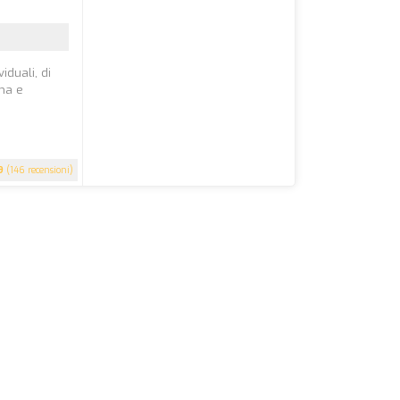
duali, di
ima e
9
(146 recensioni)