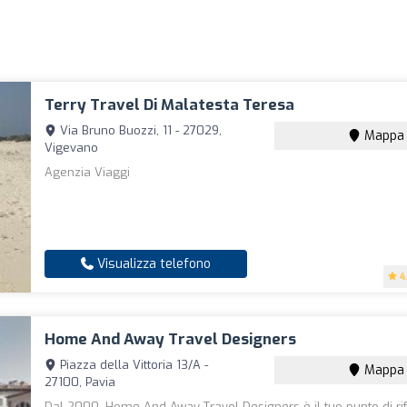
Terry Travel Di Malatesta Teresa
Via Bruno Buozzi, 11 - 27029,
Mappa
Vigevano
Agenzia Viaggi
Visualizza telefono
4
Home And Away Travel Designers
Piazza della Vittoria 13/A -
Mappa
27100, Pavia
Dal 2000, Home And Away Travel Designers è il tuo punto di ri