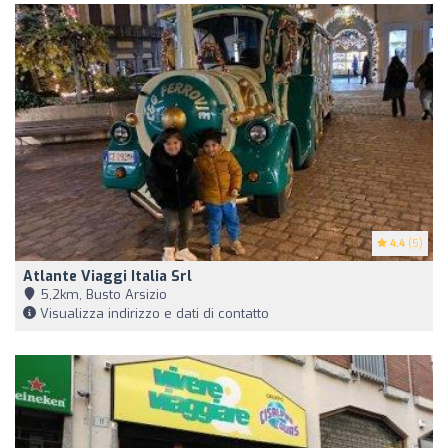
4.4
(5)
Atlante Viaggi Italia Srl
5,2km, Busto Arsizio
Visualizza indirizzo e dati di contatto