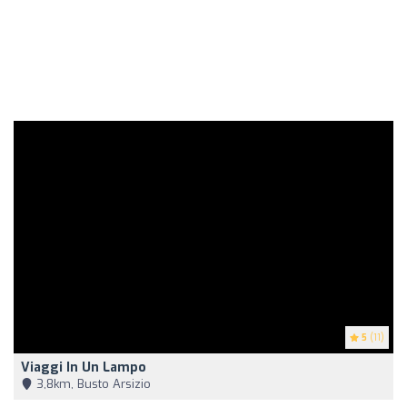
5
(11)
Viaggi In Un Lampo
3,8km, Busto Arsizio