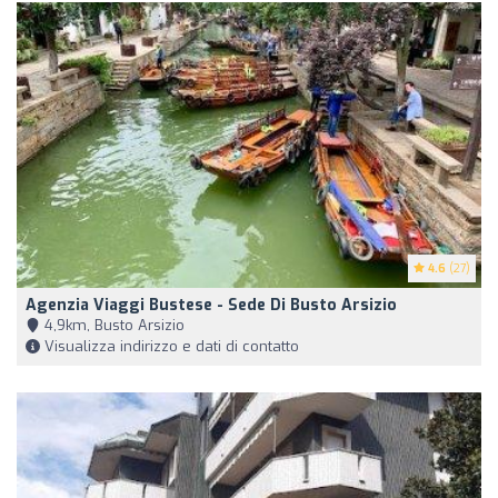
4.6
(27)
Agenzia Viaggi Bustese - Sede Di Busto Arsizio
4,9km, Busto Arsizio
Visualizza indirizzo e dati di contatto