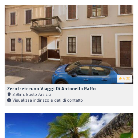
4
(5)
Zerotretreuno Viaggi Di Antonella Raffo
3,9km, Busto Arsizio
Visualizza indirizzo e dati di contatto