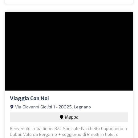
Viaggia Con Noi
Via Giovanni Giolitti 1 - 20025, Legnano
Mappa
Benvenuto in Gattinoni B2C Speciale Pacchetto Capodanno a
Dubai. Volo da Bergamo + soggiorno di 6 notti in hotel o