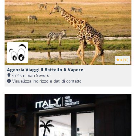
4
(31)
Agenzia Viaggi Il Battello A Vapore
47,4km, San Severo
Visualizza indirizzo e dati di contatto