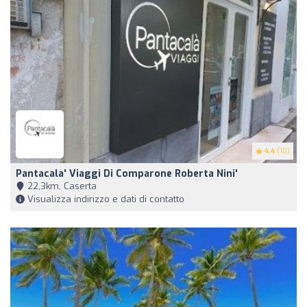
4.4
(10)
Pantacala' Viaggi Di Comparone Roberta Nini'
22,3km, Caserta
Visualizza indirizzo e dati di contatto