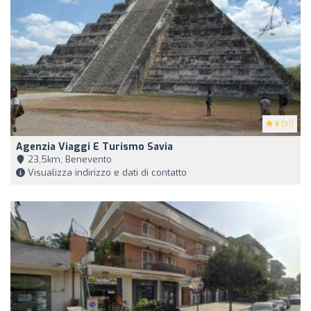
4
(31)
Agenzia Viaggi E Turismo Savia
23,5km, Benevento
Visualizza indirizzo e dati di contatto