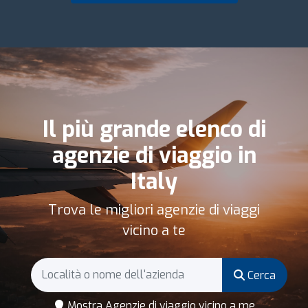
Il più grande elenco di
agenzie di viaggio in
Italy
Trova le migliori agenzie di viaggi
vicino a te
Cerca
Mostra Agenzie di viaggio vicino a me