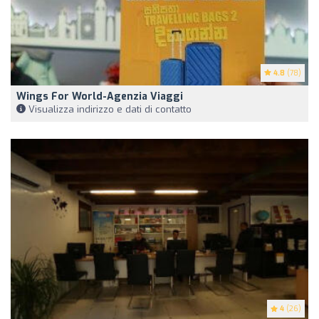
4.8
(78)
Wings For World-Agenzia Viaggi
Visualizza indirizzo e dati di contatto
4
(26)