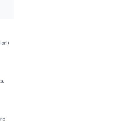
ioni)
e
a,
u
ono