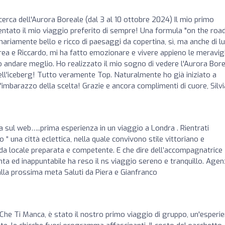
icerca dell'Aurora Boreale (dal 3 al 10 ottobre 2024) Il mio primo
entato il mio viaggio preferito di sempre! Una formula "on the roa
ariamente bello e ricco di paesaggi da copertina, sì, ma anche di l
rea e Riccardo, mi ha fatto emozionare e vivere appieno le meravig
o andare meglio. Ho realizzato il mio sogno di vedere l'Aurora Bor
ell'iceberg! Tutto veramente Top. Naturalmente ho già iniziato a
'imbarazzo della scelta! Grazie e ancora complimenti di cuore, Silvi
 sul web…..prima esperienza in un viaggio a Londra . Rientrati
o “ una città eclettica, nella quale convivono stile vittoriano e
ida locale preparata e competente. E che dire dell’accompagnatrice
nta ed inappuntabile ha reso il ns viaggio sereno e tranquillo. Agen
lla prossima meta Saluti da Piera e Gianfranco
o Che Ti Manca, è stato il nostro primo viaggio di gruppo, un'esperi