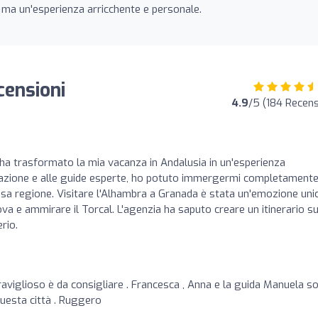
ma un'esperienza arricchente e personale.
censioni
4.9
/5 (184 Recens
 ha trasformato la mia vacanza in Andalusia in un'esperienza
ificazione e alle guide esperte, ho potuto immergermi completament
iosa regione. Visitare l'Alhambra a Granada è stata un'emozione unic
a e ammirare il Torcal. L'agenzia ha saputo creare un itinerario s
rio.
viglioso è da consigliare . Francesca , Anna e la guida Manuela s
questa città . Ruggero