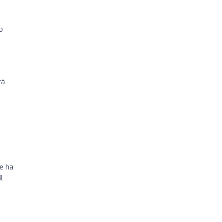
o
rà
le ha
l