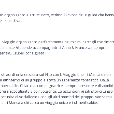
ben organizzato e strutturato, ottimo il lavoro delle guide che hann
, istruttiva .
, viaggio organizzato perfettamente nei minimi dettagli che rimar
uela e alle Stupende accompagnatrici Anna & Francesca sempre
genzia......super consigliata !
straordinaria crociera sul Nilo con Il Viaggio Che Ti Manca e non
a all'interno di un gruppo è stata un'esperienza fantastica. Dalla
o impeccabile. Chiara,l'accompagnatrice, sempre presente e disponibi
a accogliente e coinvolgente. Le escursioni ai siti storici lungo i
portunità di socializzare con gli altri membri del gruppo, senza mai
he Ti Manca a chi cerca un viaggio unico e indimenticabile.