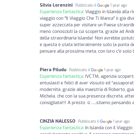
Silvia Lorenzini
Pubblicato il
1 year ago
Esperienza fantastica:
Viaggio in Islanda alla r
viaggio con "Il Viaggio Che Ti Manca" è già div
super azzeccata per visitare un Paese straordin
meno conosciuti la cui scoperta, grazie ad And
della straordinaria Islanda! Non avrebbe potut
e questa è stata letteralmente solo la punta d
pensare alla prossima meta, con loro c'è solo l
Piera Piludu
Pubblicato il
1 year ago
Esperienza fantastica:
IVCTM, agenzia scoperta
entusiasti e felici di aver vissuto ed “assaporat
modernità, grazie alla maestria di Roberto, gu
Michela, che con la sua presenza discreta, atte
consigliata!!! A presto ☺️…..stiamo pensando a
CINZIA NALESSO
Pubblicato il
1 year ago
Esperienza fantastica:
In Islanda con il Viaggi