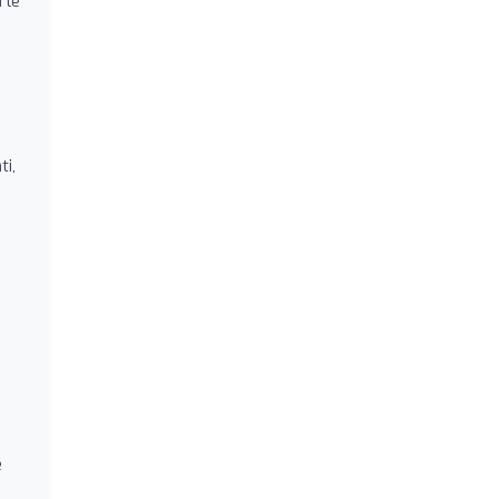
 le
ti,
e
,