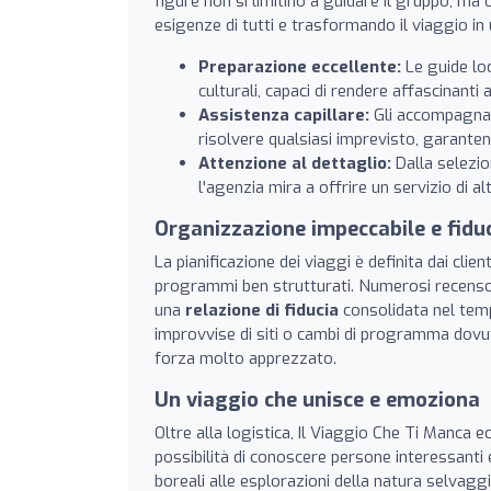
figure non si limitino a guidare il gruppo, ma
esigenze di tutti e trasformando il viaggio in 
Preparazione eccellente:
Le guide loc
culturali, capaci di rendere affascinanti
Assistenza capillare:
Gli accompagnato
risolvere qualsiasi imprevisto, garante
Attenzione al dettaglio:
Dalla selezion
l'agenzia mira a offrire un servizio di alt
Organizzazione impeccabile e fidu
La pianificazione dei viaggi è definita dai clie
programmi ben strutturati. Numerosi recensor
una
relazione di fiducia
consolidata nel temp
improvvise di siti o cambi di programma dovu
forza molto apprezzato.
Un viaggio che unisce e emoziona
Oltre alla logistica, Il Viaggio Che Ti Manca e
possibilità di conoscere persone interessanti
boreali alle esplorazioni della natura selvaggi