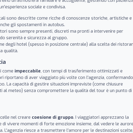
 creino un'atmosfera familiare e accogliente, gestendo con pazienza
un'esperienza sociale e condivisa.
ali sono descritte come ricche di conoscenze storiche, artistiche e
 anche gli spostamenti in autobus.
ri sono sempre presenti, discreti ma pronti a intervenire per
ndo serenità e sicurezza al gruppo.
e degli hotel (spesso in posizione centrale) alla scelta dei ristoran
a qualità.
cia
nti come
impeccabile
, con tempi di trasferimento ottimizzati e
i riportano di aver viaggiato più volte con l'agenzia, confermando
o. La capacità di gestire situazioni impreviste (come chiusure
ti al meteo) senza compromettere la qualità del tour è un punto di
ccelle nel creare
coesione di gruppo
. I viaggiatori apprezzano la
 e di vivere momenti di forte emozione insieme, dal vedere le auror
a. L'agenzia riesce a trasmettere l'amore per le destinazioni scelte