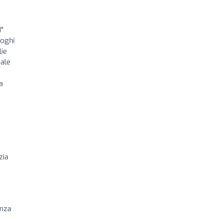
d"
uoghi
lie
eale
a
zia
enza