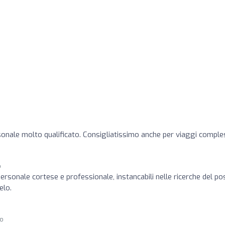
onale molto qualificato. Consigliatissimo anche per viaggi comples
o
ersonale cortese e professionale, instancabili nelle ricerche del po
elo.
go