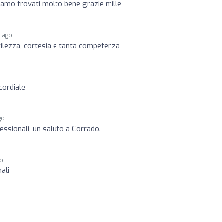
siamo trovati molto bene grazie mille
s ago
tilezza, cortesia e tanta competenza
cordiale
go
fessionali, un saluto a Corrado.
go
ali