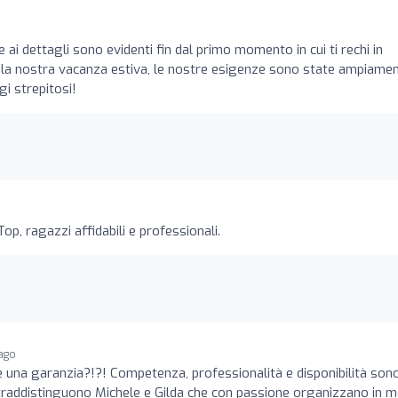
e ai dettagli sono evidenti fin dal primo momento in cui ti rechi in
r la nostra vacanza estiva, le nostre esigenze sono state ampiame
i strepitosi!
op, ragazzi affidabili e professionali.
 ago
una garanzia?!?! Competenza, professionalità e disponibilità son
ontraddistinguono Michele e Gilda che con passione organizzano in 