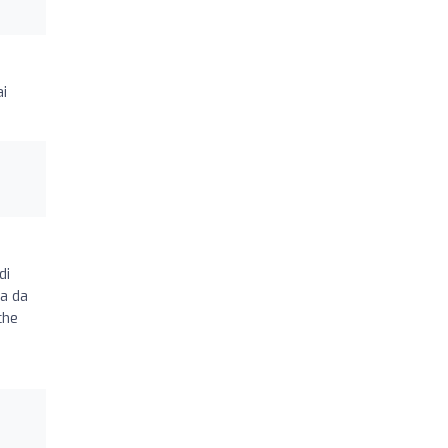
ai
di
za da
che