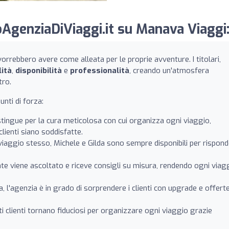
AgenziaDiViaggi.it su Manava Viaggi
vorrebbero avere come alleata per le proprie avventure. I titolari,
lità
,
disponibilità
e
professionalità
, creando un'atmosfera
tro.
nti di forza:
istingue per la cura meticolosa con cui organizza ogni viaggio,
lienti siano soddisfatte.
l viaggio stesso, Michele e Gilda sono sempre disponibili per rispon
ente viene ascoltato e riceve consigli su misura, rendendo ogni viag
a, l'agenzia è in grado di sorprendere i clienti con upgrade e offert
ti clienti tornano fiduciosi per organizzare ogni viaggio grazie