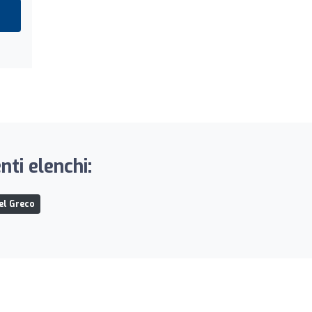
ti elenchi:
del Greco