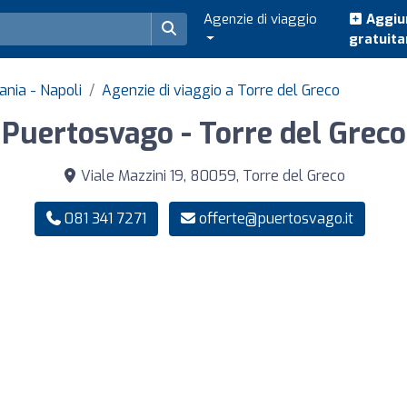
Agenzie di viaggio
Aggiun
gratuit
ania - Napoli
Agenzie di viaggio a Torre del Greco
Puertosvago - Torre del Greco
Viale Mazzini 19, 80059, Torre del Greco
081 341 7271
offerte@puertosvago.it