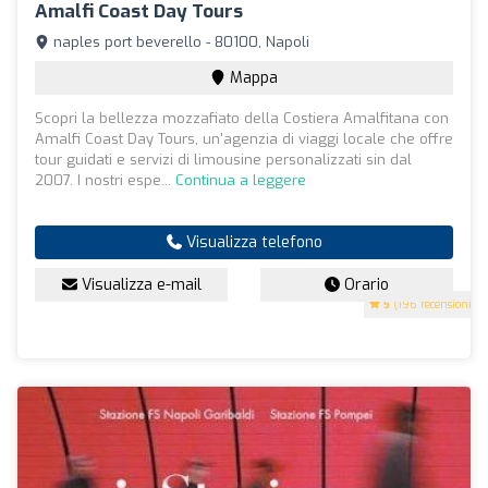
Amalfi Coast Day Tours
naples port beverello - 80100, Napoli
Mappa
Scopri la bellezza mozzafiato della Costiera Amalfitana con
Amalfi Coast Day Tours, un'agenzia di viaggi locale che offre
tour guidati e servizi di limousine personalizzati sin dal
2007. I nostri espe...
Continua a leggere
Visualizza telefono
Visualizza e-mail
Orario
5
(196 recensioni)