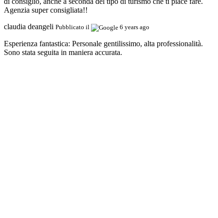
di consiglio, anche a seconda del tipo di turismo che ti piace fare.
Agenzia super consigliata!!
claudia deangeli
Pubblicato il
6 years ago
Esperienza fantastica:
Personale gentilissimo, alta professionalità.
Sono stata seguita in maniera accurata.