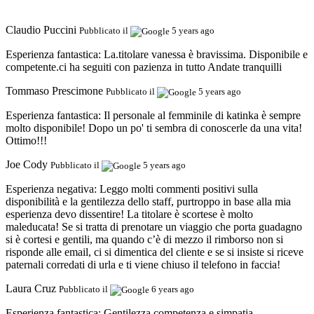
Claudio Puccini
Pubblicato il
5 years ago
Esperienza fantastica:
La.titolare vanessa è bravissima. Disponibile e
competente.ci ha seguiti con pazienza in tutto Andate tranquilli
Tommaso Prescimone
Pubblicato il
5 years ago
Esperienza fantastica:
Il personale al femminile di katinka è sempre
molto disponibile! Dopo un po' ti sembra di conoscerle da una vita!
Ottimo!!!
Joe Cody
Pubblicato il
5 years ago
Esperienza negativa:
Leggo molti commenti positivi sulla
disponibilità e la gentilezza dello staff, purtroppo in base alla mia
esperienza devo dissentire! La titolare è scortese è molto
maleducata! Se si tratta di prenotare un viaggio che porta guadagno
si è cortesi e gentili, ma quando c’è di mezzo il rimborso non si
risponde alle email, ci si dimentica del cliente e se si insiste si riceve
paternali corredati di urla e ti viene chiuso il telefono in faccia!
Laura Cruz
Pubblicato il
6 years ago
Esperienza fantastica:
Gentilezza competenza e simpatia.