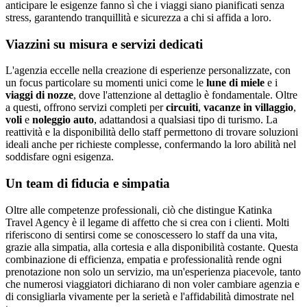
anticipare le esigenze fanno sì che i viaggi siano pianificati senza
stress, garantendo tranquillità e sicurezza a chi si affida a loro.
Viazzini su misura e servizi dedicati
L'agenzia eccelle nella creazione di esperienze personalizzate, con
un focus particolare su momenti unici come le
lune di miele
e i
viaggi di nozze
, dove l'attenzione al dettaglio è fondamentale. Oltre
a questi, offrono servizi completi per
circuiti
,
vacanze in villaggio
,
voli
e
noleggio auto
, adattandosi a qualsiasi tipo di turismo. La
reattività e la disponibilità dello staff permettono di trovare soluzioni
ideali anche per richieste complesse, confermando la loro abilità nel
soddisfare ogni esigenza.
Un team di fiducia e simpatia
Oltre alle competenze professionali, ciò che distingue Katinka
Travel Agency è il legame di affetto che si crea con i clienti. Molti
riferiscono di sentirsi come se conoscessero lo staff da una vita,
grazie alla simpatia, alla cortesia e alla disponibilità costante. Questa
combinazione di efficienza, empatia e professionalità rende ogni
prenotazione non solo un servizio, ma un'esperienza piacevole, tanto
che numerosi viaggiatori dichiarano di non voler cambiare agenzia e
di consigliarla vivamente per la serietà e l'affidabilità dimostrate nel