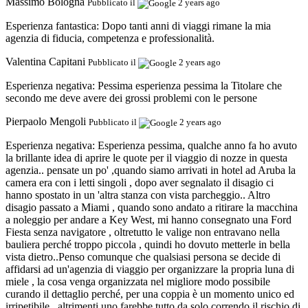
Massimo Bologna
Pubblicato il
2 years ago
Esperienza fantastica:
Dopo tanti anni di viaggi rimane la mia
agenzia di fiducia, competenza e professionalità.
Valentina Capitani
Pubblicato il
2 years ago
Esperienza negativa:
Pessima esperienza pessima la Titolare che
secondo me deve avere dei grossi problemi con le persone
Pierpaolo Mengoli
Pubblicato il
2 years ago
Esperienza negativa:
Esperienza pessima, qualche anno fa ho avuto
la brillante idea di aprire le quote per il viaggio di nozze in questa
agenzia.. pensate un po' ,quando siamo arrivati in hotel ad Aruba la
camera era con i letti singoli , dopo aver segnalato il disagio ci
hanno spostato in un 'altra stanza con vista parcheggio.. Altro
disagio passato a Miami , quando sono andato a ritirare la macchina
a noleggio per andare a Key West, mi hanno consegnato una Ford
Fiesta senza navigatore , oltretutto le valige non entravano nella
bauliera perché troppo piccola , quindi ho dovuto metterle in bella
vista dietro..Penso comunque che qualsiasi persona se decide di
affidarsi ad un'agenzia di viaggio per organizzare la propria luna di
miele , la cosa venga organizzata nel migliore modo possibile
curando il dettaglio perché, per una coppia è un momento unico ed
irripetibile , altrimenti uno farebbe tutto da solo correndo il rischio di