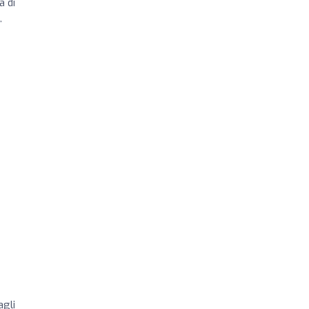
a di
,
agli