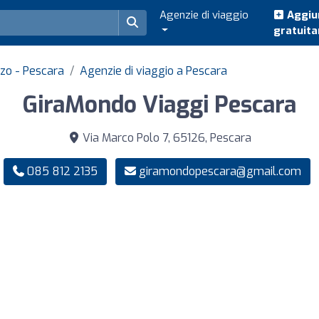
Agenzie di viaggio
Aggiun
gratuit
zzo - Pescara
Agenzie di viaggio a Pescara
GiraMondo Viaggi Pescara
Via Marco Polo 7, 65126, Pescara
085 812 2135
giramondopescara@gmail.com