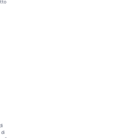
etto
di
 di