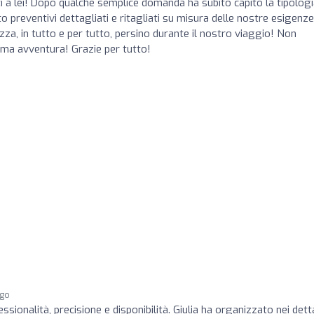
ti a lei! Dopo qualche semplice domanda ha subito capito la tipologi
to preventivi dettagliati e ritagliati su misura delle nostre esigenze
zza, in tutto e per tutto, persino durante il nostro viaggio! Non
ssima avventura! Grazie per tutto!
ago
sionalità, precisione e disponibilità. Giulia ha organizzato nei dett