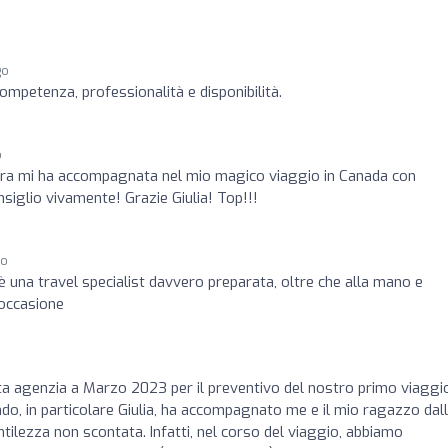
go
mpetenza, professionalità e disponibilità.
o
ra mi ha accompagnata nel mio magico viaggio in Canada con
nsiglio vivamente! Grazie Giulia! Top!!!
go
 è una travel specialist davvero preparata, oltre che alla mano e
 occasione
ta agenzia a Marzo 2023 per il preventivo del nostro primo viaggi
ndo, in particolare Giulia, ha accompagnato me e il mio ragazzo dal
ntilezza non scontata. Infatti, nel corso del viaggio, abbiamo