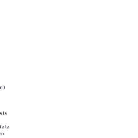
ni)
a la
te le
io