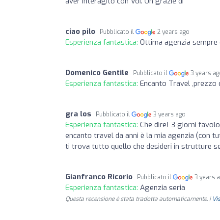
aver interagito con Voi. Un grazie di
ciao pilo
Pubblicato il
2 years ago
Esperienza fantastica:
Ottima agenzia sempre d
Domenico Gentile
Pubblicato il
3 years a
Esperienza fantastica:
Encanto Travel ,prezzo qua
gra los
Pubblicato il
3 years ago
Esperienza fantastica:
Che dire! 3 giorni favol
encanto travel da anni è la mia agenzia (con tut
ti trova tutto quello che desideri in strutture s
Gianfranco Ricorio
Pubblicato il
3 years 
Esperienza fantastica:
Agenzia seria
Questa recensione è stata tradotta automaticamente. |
Vi