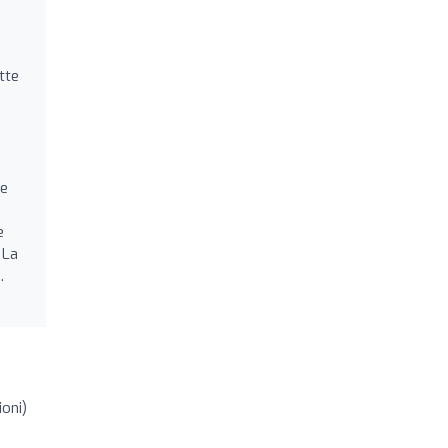
tte
te
e
 La
.
oni)