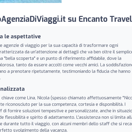
AgenziaDiViaggi.it su Encanto Travel
a le aspettative
e agenzie di viaggio per la sua capacità di trasformare ogni
tterizzata da un'attenzione ai dettagli che va ben oltre il semplic
na "bella scoperta" e un punto di riferimento affidabile, dove la
alorosa, tanto da essere accolti come vecchi amici. La soddisfazion
nano a prenotare ripetutamente, testimoniando la fiducia che hanno
.
onalizzata
e chiave come Lina, Nicola (spesso chiamato affettuosamente "Nico
 riconosciuto per la sua competenza, cortesia e disponibilità. I
f di fornire soluzioni tempestive e personalizzate, anche in situazio
flessibilità e spirito di adattamento. L'assistenza non si limita all
 durante tutto il viaggio, con alcuni membri dello staff che si rec
perfetto svolgimento della vacanza.