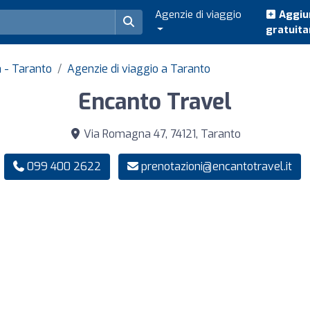
Agenzie di viaggio
Aggiun
gratuit
a - Taranto
Agenzie di viaggio a Taranto
Encanto Travel
Via Romagna 47, 74121, Taranto
099 400 2622
prenotazioni@encantotravel.it