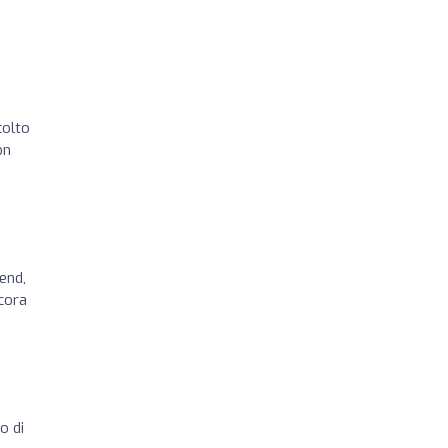
colto
on
end,
cora
o di