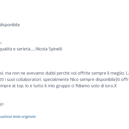
isponibile
go
lità e serietà......Nicola Spinelli
osi, ma non ne avevamo dubbi perché voi offrite sempre il meglio. L
ti i suoi collaboratori, specialmente Nico sempre disponibile)ti offr
empre al top. Io è tutto il mio gruppo ci fidiamo solo di loro.X
ago
sualizza testo originale