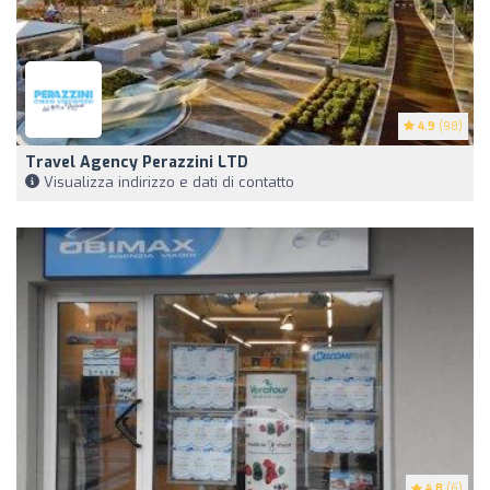
4.9
(98)
Travel Agency Perazzini LTD
Visualizza indirizzo e dati di contatto
4.8
(6)