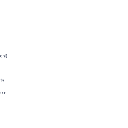
oni)
rte
so e