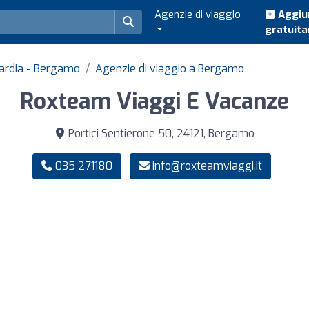
Agenzie di viaggio
Aggiun
gratuit
bardia - Bergamo
Agenzie di viaggio a Bergamo
Roxteam Viaggi E Vacanze
Portici Sentierone 50, 24121, Bergamo
035 271180
info@roxteamviaggi.it