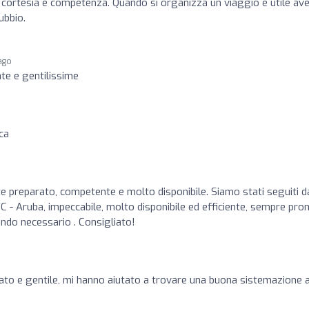
, cortesia e competenza. Quando si organizza un viaggio è utile av
ubbio.
ago
te e gentilissime
ca
preparato, competente e molto disponibile. Siamo stati seguiti d
C - Aruba, impeccabile, molto disponibile ed efficiente, sempre pro
ndo necessario . Consigliato!
to e gentile, mi hanno aiutato a trovare una buona sistemazione 