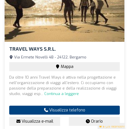
TRAVEL WAYS S.R.L.
Via Ermete Novelli 4B - 24122, Bergamo
Mappa
Da oltre 10 anni Travel Ways è attiva nella progettazione e
nell’organizzazione di viaggi all'estero. Ci occupiamo con
passione della preparazione e della realizzazione di viaggi
studio, viaggi esp...
Continua a leggere
Visualizza telefono
Visualizza e-mail
Orario
5
(28 recensioni)