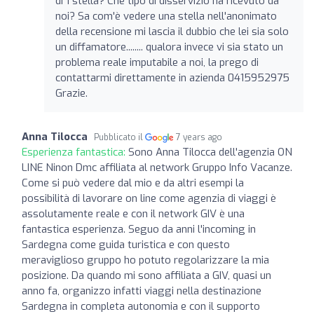
di 1 stella? Che tipo di disservizio ha ricevuto da
noi? Sa com'è vedere una stella nell'anonimato
della recensione mi lascia il dubbio che lei sia solo
un diffamatore........ qualora invece vi sia stato un
problema reale imputabile a noi, la prego di
contattarmi direttamente in azienda 0415952975
Grazie.
Anna Tilocca
Pubblicato il
7 years ago
Esperienza fantastica:
Sono Anna Tilocca dell'agenzia ON
LINE Ninon Dmc affiliata al network Gruppo Info Vacanze.
Come si può vedere dal mio e da altri esempi la
possibilità di lavorare on line come agenzia di viaggi è
assolutamente reale e con il network GIV è una
fantastica esperienza. Seguo da anni l'incoming in
Sardegna come guida turistica e con questo
meraviglioso gruppo ho potuto regolarizzare la mia
posizione. Da quando mi sono affiliata a GIV, quasi un
anno fa, organizzo infatti viaggi nella destinazione
Sardegna in completa autonomia e con il supporto