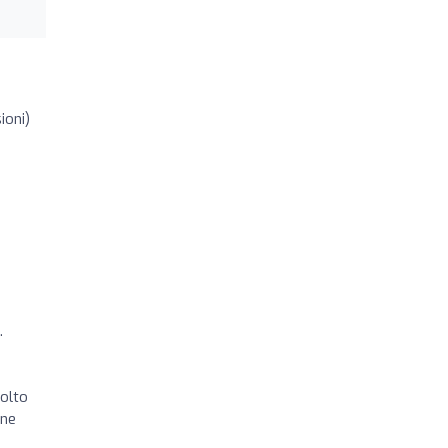
ioni)
.
molto
one