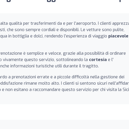
lta qualità per trasferimenti da e per l'aeroporto. I clienti apprez
sti, che sono sempre cordiali e disponibili. Le vetture sono pulite,
ua in bottiglia e dolci, rendendo l'esperienza di viaggio
piacevole
enotazione è semplice e veloce, grazie alla possibilità di ordinare
o vivamente questo servizio, sottolineando la
cortesia
e l'
che informazioni turistiche utili durante il tragitto.
rdo a prenotazioni errate e a piccole difficoltà nella gestione dei
oddisfazione rimane molto alto. I clienti si sentono sicuri nell'affidar
e non esitano a raccomandare questo servizio per chi visita la Sicil