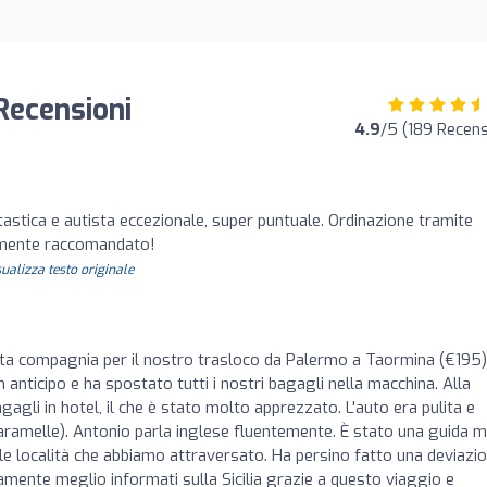
Recensioni
4.9
/5 (189 Recens
tastica e autista eccezionale, super puntuale. Ordinazione tramite
amente raccomandato!
sualizza testo originale
ta compagnia per il nostro trasloco da Palermo a Taormina (€195)
in anticipo e ha spostato tutti i nostri bagagli nella macchina. Alla
gagli in hotel, il che è stato molto apprezzato. L'auto era pulita e
 caramelle). Antonio parla inglese fluentemente. È stato una guida 
alle località che abbiamo attraversato. Ha persino fatto una deviazi
ramente meglio informati sulla Sicilia grazie a questo viaggio e