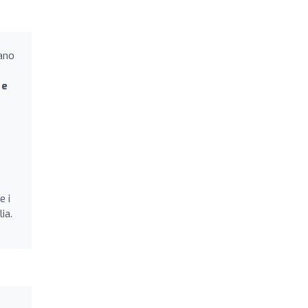
zano
 e
e i
ia.