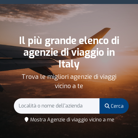
Il più grande elenco di
agenzie di viaggio in
Italy
Trova le migliori agenzie di viaggi
vicino a te
Cerca
Mostra Agenzie di viaggio vicino a me