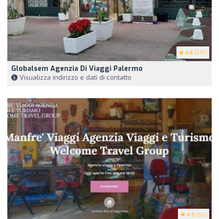
4.6
(215)
Globalsem Agenzia Di Viaggi Palermo
Visualizza indirizzo e dati di contatto
4.9
(96)