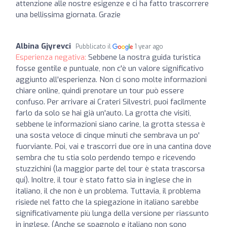
attenzione alle nostre esigenze e ci ha fatto trascorrere
una bellissima giornata. Grazie
Albina Gjyrevci
Pubblicato il
1 year ago
Esperienza negativa:
Sebbene la nostra guida turistica
fosse gentile e puntuale, non c'è un valore significativo
aggiunto all'esperienza. Non ci sono molte informazioni
chiare online, quindi prenotare un tour può essere
confuso. Per arrivare ai Crateri Silvestri, puoi facilmente
farlo da solo se hai già un'auto. La grotta che visiti,
sebbene le informazioni siano carine, la grotta stessa è
una sosta veloce di cinque minuti che sembrava un po'
fuorviante. Poi, vai e trascorri due ore in una cantina dove
sembra che tu stia solo perdendo tempo e ricevendo
stuzzichini (la maggior parte del tour è stata trascorsa
qui). Inoltre, il tour è stato fatto sia in inglese che in
italiano, il che non è un problema. Tuttavia, il problema
risiede nel fatto che la spiegazione in italiano sarebbe
significativamente più lunga della versione per riassunto
in inglese. (Anche se spagnolo e italiano non sono