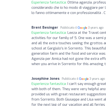
Esperienza fantastica:
Ottima agenzia, profess
considerando che io ho modo di viaggiare per la
lo fanno ottimamente e con professionalità . C
Brent Besinger
Pubblicato il
3 years ago
Esperienza fantastica:
Leeza at the Travel cen
activities for our family of 5. One was a semi 
and all the extra touches seeing the grottos 
school at Gargiulo’s in Sorrento. This beautif
generation farm and the food and service was 
Agenzia per Amica had not gone the extra effo
when you arrive in Sorrento for this amazing t
Josephine Jones
Pubblicato il
3 years ago
Esperienza fantastica:
I can't say enough great
with both of them. They were very helpful answ
provided us with great restaurant suggestions
from Sorrento. Both Giuseppe and Lisa went 
for the next leg of our vacation and all ferrie