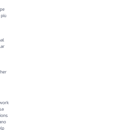
ppe
 più
nal
lar
ther
 work
sa
ions
ano
elp