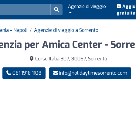
Agenzie di viaggio
Aggiun
gratuit
ania - Napoli
Agenzie di viaggio a Sorrento
nzia per Amica Center - Sorr
Corso Italia 307, 80067, Sorrento
081 1918 1108
info@holidaytimesorrento.com