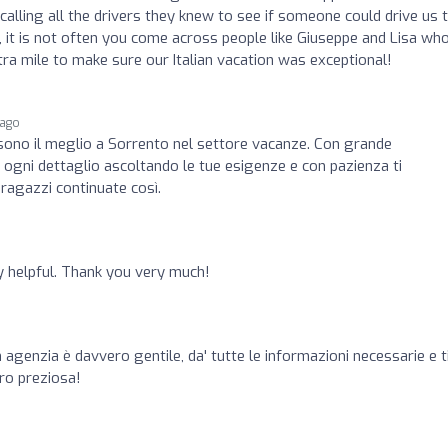
lling all the drivers they knew to see if someone could drive us 
g, it is not often you come across people like Giuseppe and Lisa wh
ra mile to make sure our Italian vacation was exceptional!
 ago
 sono il meglio a Sorrento nel settore vacanze. Con grande
no ogni dettaglio ascoltando le tue esigenze e con pazienza ti
ragazzi continuate così.
y helpful. Thank you very much!
 agenzia è davvero gentile, da' tutte le informazioni necessarie e t
ro preziosa!