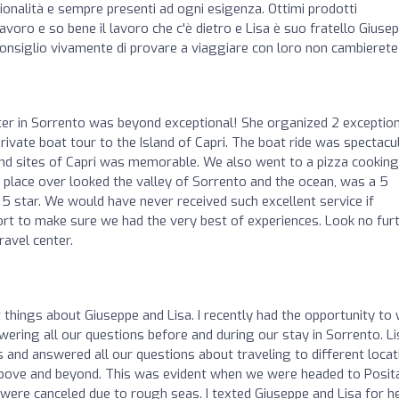
ionalità e sempre presenti ad ogni esigenza. Ottimi prodotti
voro e so bene il lavoro che c'è dietro e Lisa è suo fratello Giuse
onsiglio vivamente di provare a viaggiare con loro non cambierete
ter in Sorrento was beyond exceptional! She organized 2 exceptio
private boat tour to the Island of Capri. The boat ride was spectacu
and sites of Capri was memorable. We also went to a pizza cooking
ul place over looked the valley of Sorrento and the ocean, was a 5
5 star. We would have never received such excellent service if
rt to make sure we had the very best of experiences. Look no fur
ravel center.
 things about Giuseppe and Lisa. I recently had the opportunity to
ering all our questions before and during our stay in Sorrento. Li
 and answered all our questions about traveling to different locat
above and beyond. This was evident when we were headed to Posit
s were canceled due to rough seas. I texted Giuseppe and Lisa for h