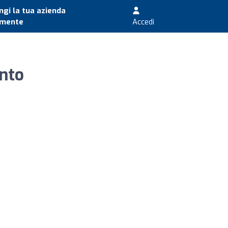
gi la tua azienda
amente
Accedi
ento