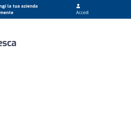
gi la tua azienda
amente
Accedi
esca