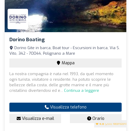
Dorino Boating
Dorino Gite in barca, Boat tour - Escursioni in barca, Via S.
Vito, 342 - 70044, Polignano a Mare
Mappa
La nostra compagnia è nata nel 1993, da quel momento
ogni turista, visitatore o residente, ha potuto scoprire le
bellezze della costa, delle grotte marine e il mare più
cristallino divertendosi ed e...
Continua a leggere
Visualizza telefono
Visualizza e-mail
Orario
4.8
(200 recensioni)