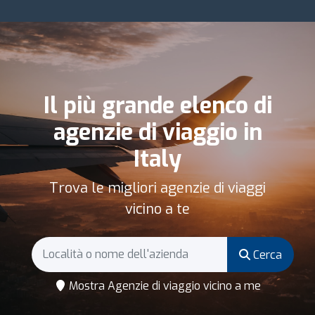
Il più grande elenco di
agenzie di viaggio in
Italy
Trova le migliori agenzie di viaggi
vicino a te
Cerca
Mostra Agenzie di viaggio vicino a me