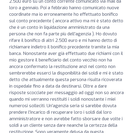
2.500 euro su un conto corrente comunicato via mail da
loro a gennaio. Poi a febbraio hanno comunicato nuove
coordinate ma io erroneamente ho effettuato bonifico
sul conto precedente ( ancora attivo ma mi è stato detto
che è un conto in liquidazione amministrato da una
persona che non fa parte più dell'agenzia ). Ho dovuto
rifare il bonifico di altri 2.500 euro e mi hanno detto di
richiamare indietro il bonifico precedente tramite la mia
banca. Nonostante aver già effettuato due richiami con il
mio gestore il beneficiario del conto vecchio non ha
ancora confermato la restituzione anzi nel conto non
sembrerebbe esserci la disponibilità dei soldi e mi è stato
detto che attualmente questa persona risulta ricoverata
in ospedale fino a data da destinarsi. Oltre a dare
risposte scocciate per messaggio ad oggi non so ancora
quando mi verranno restituiti i soldi nonostante i miei
numerosi solleciti. Un'agenzia seria si sarebbe dovuta
prendere l'incarico di recuperare loro i soldi dal loro
amministratore e non avrebbe fatto sborsare due volte i
soldi a un cliente senza dare neanche la certezza della
restituzione. Sono veramente delusa da questa