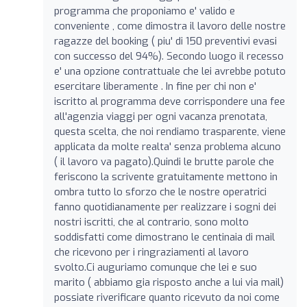
programma che proponiamo e' valido e
conveniente , come dimostra il lavoro delle nostre
ragazze del booking ( piu' di 150 preventivi evasi
con successo del 94%). Secondo luogo il recesso
e' una opzione contrattuale che lei avrebbe potuto
esercitare liberamente . In fine per chi non e'
iscritto al programma deve corrispondere una fee
all'agenzia viaggi per ogni vacanza prenotata,
questa scelta, che noi rendiamo trasparente, viene
applicata da molte realta' senza problema alcuno
( il lavoro va pagato).Quindi le brutte parole che
feriscono la scrivente gratuitamente mettono in
ombra tutto lo sforzo che le nostre operatrici
fanno quotidianamente per realizzare i sogni dei
nostri iscritti, che al contrario, sono molto
soddisfatti come dimostrano le centinaia di mail
che ricevono per i ringraziamenti al lavoro
svolto.Ci auguriamo comunque che lei e suo
marito ( abbiamo gia risposto anche a lui via mail)
possiate riverificare quanto ricevuto da noi come