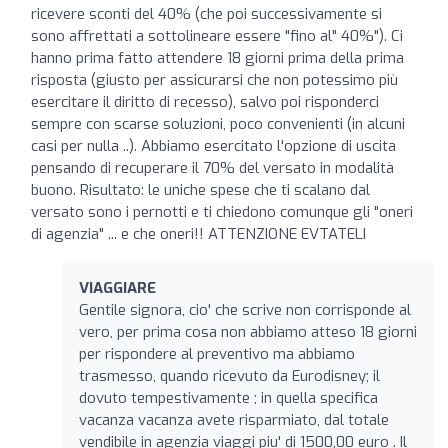
ricevere sconti del 40% (che poi successivamente si
sono affrettati a sottolineare essere "fino al" 40%"). Ci
hanno prima fatto attendere 18 giorni prima della prima
risposta (giusto per assicurarsi che non potessimo più
esercitare il diritto di recesso), salvo poi risponderci
sempre con scarse soluzioni, poco convenienti (in alcuni
casi per nulla ..). Abbiamo esercitato l'opzione di uscita
pensando di recuperare il 70% del versato in modalità
buono. Risultato: le uniche spese che ti scalano dal
versato sono i pernotti e ti chiedono comunque gli "oneri
di agenzia" ... e che oneri!! ATTENZIONE EVTATELI
VIAGGIARE
Gentile signora, cio' che scrive non corrisponde al
vero, per prima cosa non abbiamo atteso 18 giorni
per rispondere al preventivo ma abbiamo
trasmesso, quando ricevuto da Eurodisney; il
dovuto tempestivamente ; in quella specifica
vacanza vacanza avete risparmiato, dal totale
vendibile in agenzia viaggi piu' di 1500,00 euro . Il