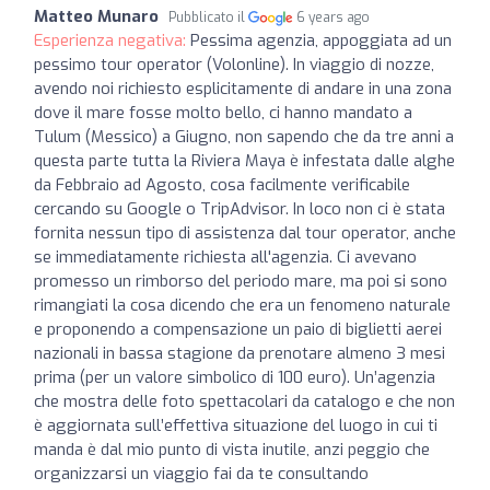
Matteo Munaro
Pubblicato il
6 years ago
Esperienza negativa:
Pessima agenzia, appoggiata ad un
pessimo tour operator (Volonline). In viaggio di nozze,
avendo noi richiesto esplicitamente di andare in una zona
dove il mare fosse molto bello, ci hanno mandato a
Tulum (Messico) a Giugno, non sapendo che da tre anni a
questa parte tutta la Riviera Maya è infestata dalle alghe
da Febbraio ad Agosto, cosa facilmente verificabile
cercando su Google o TripAdvisor. In loco non ci è stata
fornita nessun tipo di assistenza dal tour operator, anche
se immediatamente richiesta all'agenzia. Ci avevano
promesso un rimborso del periodo mare, ma poi si sono
rimangiati la cosa dicendo che era un fenomeno naturale
e proponendo a compensazione un paio di biglietti aerei
nazionali in bassa stagione da prenotare almeno 3 mesi
prima (per un valore simbolico di 100 euro). Un’agenzia
che mostra delle foto spettacolari da catalogo e che non
è aggiornata sull’effettiva situazione del luogo in cui ti
manda è dal mio punto di vista inutile, anzi peggio che
organizzarsi un viaggio fai da te consultando