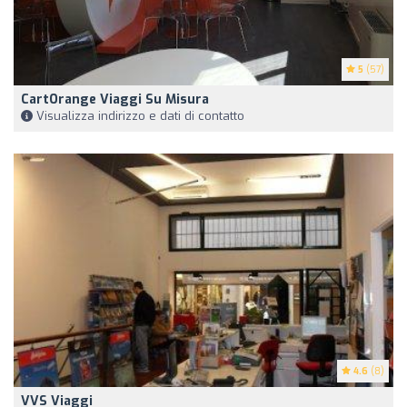
5
(57)
CartOrange Viaggi Su Misura
Visualizza indirizzo e dati di contatto
4.6
(8)
VVS Viaggi