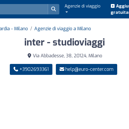
Agenzie di viaggio
Aggiun
gratuit
ardia - Milano
Agenzie di viaggio a Milano
inter - studioviaggi
Via Abbadesse, 38, 20124, Milano
+3902693361
help@euro-center.com