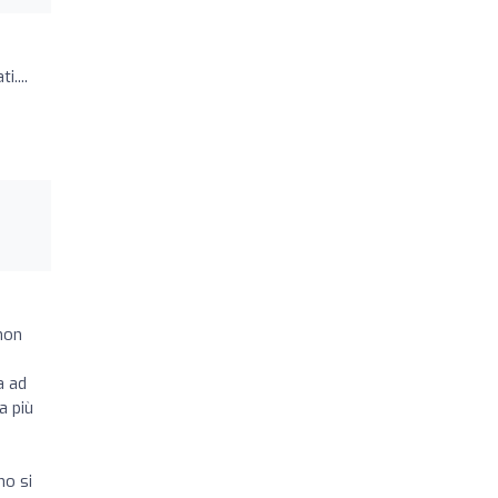
....
non
a ad
a più
no si