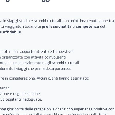
a in viaggi studio e scambi culturali, con un'ottima reputazione tra 
lti viaggiatori lodano la
professionalità
e
competenza
del
e
affidabile
.
che offre un supporto attento e tempestivo;
 organizzate con attività coinvolgenti;
nti adatte, specialmente negli scambi culturali;
 durante i viaggi che prima della partenza.
ere in considerazione. Alcuni clienti hanno segnalato:
stenza;
azione e organizzazione;
glie ospitanti inadeguate.
maggior parte delle recensioni evidenziano esperienze positive con
re un'opzione consigliata per chi cerca un'esperienza di studio