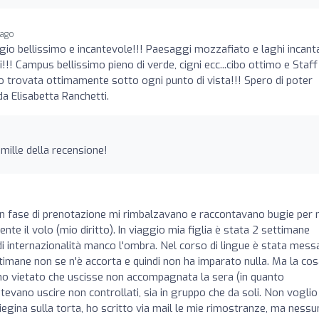
 ago
gio bellissimo e incantevole!!! Paesaggi mozzafiato e laghi incantati
i!!! Campus bellissimo pieno di verde, cigni ecc...cibo ottimo e Staff
ro trovata ottimamente sotto ogni punto di vista!!! Spero di poter
da Elisabetta Ranchetti.
mille della recensione!
. In fase di prenotazione mi rimbalzavano e raccontavano bugie per 
e il volo (mio diritto). In viaggio mia figlia è stata 2 settimane
 di internazionalità manco l'ombra. Nel corso di lingue è stata mess
ttimane non se n'è accorta e quindi non ha imparato nulla. Ma la cos
 ho vietato che uscisse non accompagnata la sera (in quanto
otevano uscire non controllati, sia in gruppo che da soli. Non voglio
iegina sulla torta, ho scritto via mail le mie rimostranze, ma nessu