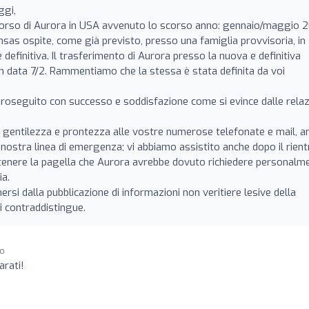
ggi,
corso di Aurora in USA avvenuto lo scorso anno: gennaio/maggio 
ansas ospite, come già previsto, presso una famiglia provvisoria, in
definitiva. Il trasferimento di Aurora presso la nuova e definitiva
in data 7/2. Rammentiamo che la stessa è stata definita da voi
 proseguito con successo e soddisfazione come si evince dalle relaz
gentilezza e prontezza alle vostre numerose telefonate e mail, a
a nostra linea di emergenza; vi abbiamo assistito anche dopo il rient
ottenere la pagella che Aurora avrebbe dovuto richiedere personalm
ia.
rsi dalla pubblicazione di informazioni non veritiere lesive della
i contraddistingue.
go
arati!