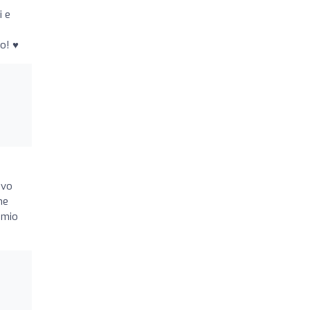
i e
o! ♥️
evo
he
 mio