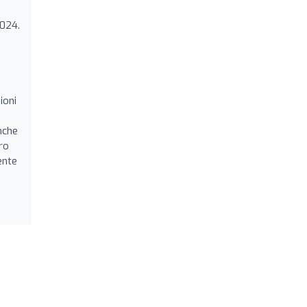
2024.
ioni
nche
ro
ente