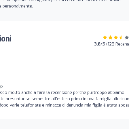
 e personalmente.
ioni
3.8
/5 (128 Recens
go
sso molto anche a fare la recensione perché purtroppo abbiamo
e presuntuoso semestre all’estero prima in una famiglia allucina
dopo varie telefonate e minacce di denuncia mia figlia è stata spos