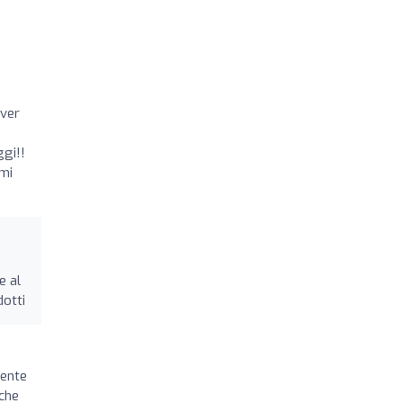
aver
ggi!!
 mi
e al
dotti
cente
 che