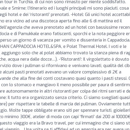
 tour in Turchia, di cui non sono rimasto per niente soddisfatto.
e e Smirne; l’itinerario ed i luoghi principali mi sono piaciuti, cosa
 hotel e dei ‘ristoranti’ prenotati. -Hotel: Gli unici hotel accettabil
o era vicino ad una discoteca aperta fino alle 6 di mattina ed il
e dell’agenzia che aveva prenotato ad un hotel con bassissime recen
docia e di Pamukkale erano fatiscenti, sporchi e la nota peggiore e
a perso un giorno di vacanza per vomito e dissenteria in Cappadocia
SUHAN CAPPADOCIA HOTEL&SPA, e Polat Thermal Hotel. I voti e le
( aggiungo solo che al polat abbiamo trovato la stanza piena di rag
he, acqua nera dalle docce…). -‘Ristoranti’: Il virgolettato è dovuto
izio dove i pullman si rifornivano e venivano lavati, qualità del ci
alcuni pasti prenotati avevano un valore complessivo di 2€ a
ande che alla fine dei conti costavano quasi quanto i pasti stessi. 
 con lo stomaco e mangiavo il meno possibile per paura di sentirm
 autonomamente in altri ristoranti per colpa dei ritmi serrati e de
ne: Il tutto era organizzato senza criterio. Ci siamo svegliati quasi
rare) per rispettare le tabelle di marcia dei pullman. Ovviamente tut
io. Molte tappe obbligate erano siti per spennare turisti, gioieller
zo minimo 300€, atelier di moda con capi ‘firmati’ dai 200 ai 10000€
 questo viaggio era la Bravo travel, per cui immagino che ci siano st
el viaggio… Una volta se ti affidavi ad un agenzia era per avere un