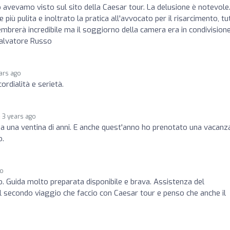
avevamo visto sul sito della Caesar tour. La delusione è notevole
iù pulita e inoltrato la pratica all'avvocato per il risarcimento, tu
embrerà incredibile ma il soggiorno della camera era in condivision
 Salvatore Russo
ars ago
ordialità e serietà.
3 years ago
da una ventina di anni. E anche quest'anno ho prenotato una vacanz
o.
go
. Guida molto preparata disponibile e brava. Assistenza del
 il secondo viaggio che faccio con Caesar tour e penso che anche il