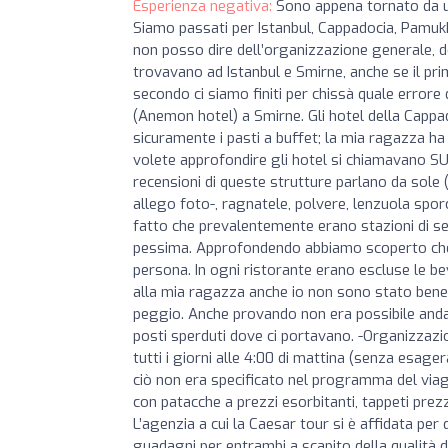
Esperienza negativa:
Sono appena tornato da un
Siamo passati per Istanbul, Cappadocia, Pamukkal
non posso dire dell’organizzazione generale, degli
trovavano ad Istanbul e Smirne, anche se il prim
secondo ci siamo finiti per chissà quale error
(Anemon hotel) a Smirne. Gli hotel della Cappa
sicuramente i pasti a buffet; la mia ragazza h
volete approfondire gli hotel si chiamavano 
recensioni di queste strutture parlano da sole 
allego foto-, ragnatele, polvere, lenzuola sporc
fatto che prevalentemente erano stazioni di serv
pessima. Approfondendo abbiamo scoperto che 
persona. In ogni ristorante erano escluse le bev
alla mia ragazza anche io non sono stato bene
peggio. Anche provando non era possibile andare
posti sperduti dove ci portavano. -Organizzazio
tutti i giorni alle 4:00 di mattina (senza esage
ciò non era specificato nel programma del viagg
con patacche a prezzi esorbitanti, tappeti prez
L’agenzia a cui la Caesar tour si è affidata per
guadagni per entrambi a scapito della qualità d