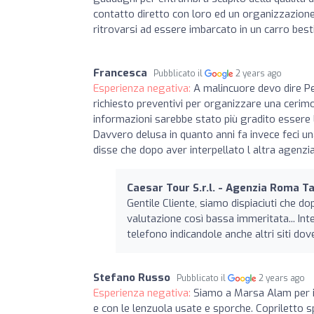
contatto diretto con loro ed un organizzazione
ritrovarsi ad essere imbarcato in un carro besti
Francesca
Pubblicato il
2 years ago
Esperienza negativa:
A malincuore devo dire P
richiesto preventivi per organizzare una cerim
informazioni sarebbe stato più gradito essere l
Davvero delusa in quanto anni fa invece feci una
disse che dopo aver interpellato l altra agenzi
Caesar Tour S.r.l. - Agenzia Roma Ta
Gentile Cliente, siamo dispiaciuti che
valutazione così bassa immeritata... Inter
telefono indicandole anche altri siti dove
Stefano Russo
Pubblicato il
2 years ago
Esperienza negativa:
Siamo a Marsa Alam per i
e con le lenzuola usate e sporche. Copriletto