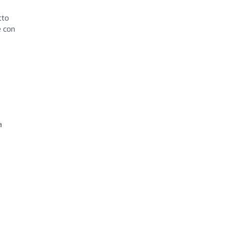
.
tto
e con
a