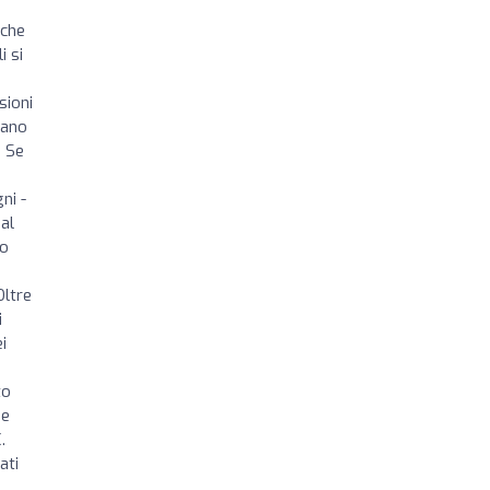
 che
i si
sioni
rano
. Se
ni -
 al
bo
Oltre
i
i
to
ie
.
ati