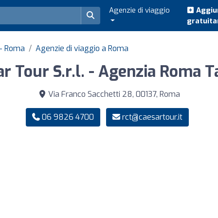
Agenzie di viaggio
Aggiun
gratuit
o - Roma
Agenzie di viaggio a Roma
r Tour S.r.l. - Agenzia Roma T
Via Franco Sacchetti 28, 00137, Roma
06 9826 4700
rct@caesartour.it