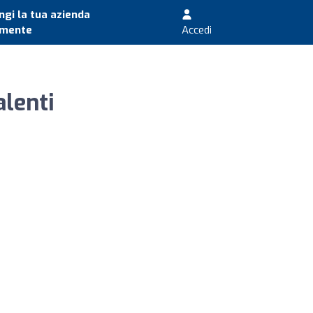
gi la tua azienda
amente
Accedi
alenti