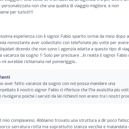
 personalizzata non che una qualità di viaggio migliore, e non
ame per turisti!!!
essima esperienza con il signor Fabio sparito ormai da mesi dopo 
onia nonostante aver sollecitato con telefonate più volte per avere
iquidati dicendo che non sono l agenzia adatta a questo tipo di via
 vacanza da sogno !! Solo per precisare ...In realtà il signor Fabio
a mi avrebbe richiamata nel pomeriggio..
lenti
 dopo aver fatto vacanze da sogno con noi possa mandare una
pellato il nostro signor Fabio ci riferisce che l'ha assistita più volt
 rivolgersi poiché i servizi da lei richiesti non erano tra i nostri pro
l mio compleanno. Abbiamo trovato una struttura a dir poco fatis
 sporco serratura rotta ma soprattutto stanza vecchia e malandata