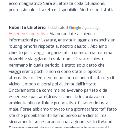
accompagnatrice Sara all altezza della situazione:
professionale, discreta e disponibile. Molto soddisfatta.
Roberta Chiolerio
Pubblicato il
2 years ago
Esperienza negativa:
Siamo andate a chiedere
informazioni per l'estate, entrate in agenzia neanche un
"buongiorno"in risposta al nostro saluto... Abbiamo
chiesto per i viaggi organizzati in quanto mia mamma
dovrebbe viaggiare da sola..non ci è stato chiesto
nemmeno in quale periodo, è stato solo detto che i
viaggi erano pochi e non ci sono state proposte
alternative o idee, nemmeno controllando il catalogo li
vicino, il modo di porsi poi al limite dell'irritato.
Sinceramente da come me ne avevano parlato e da
esperienze passate(di diversi anni fa)ricordavo un
ambiente più cordiale e propositivo. Ci sono rimasta
male. Forse abbiamo trovato una giornata"storta" fatto
sta che probabilmente hanno perso una cliente, ma
sicuramente se ne faranno una ragione.. visto il Mood.
Peccato perché da catalogo sembrano interessanti i