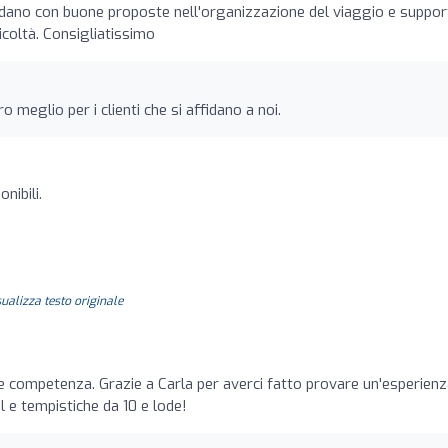
idano con buone proposte nell'organizzazione del viaggio e suppo
icoltà. Consigliatissimo
o meglio per i clienti che si affidano a noi.
nibili.
sualizza testo originale
o
e competenza. Grazie a Carla per averci fatto provare un'esperien
l e tempistiche da 10 e lode!