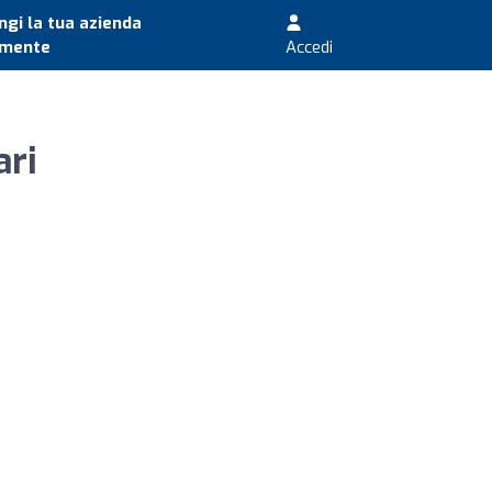
gi la tua azienda
amente
Accedi
ari