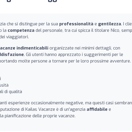
ia che si distingue per la sua
professionalità
e
gentilezza
. I cli
o la
competenza
del personale, tra cui spicca il titolare Nico, sem
dei viaggiatori.
acanze indimenticabili
organizzate nei minimi dettagli, con
ddisfazione
. Gli utenti hanno apprezzato i suggerimenti per le
, portando molte persone a tornare per le loro prossime avventure.
i
ssità
i di qualità
danti esperienze occasionalmente negative, ma questi casi sembra
eputazione di Kailas Vacanze è di un'agenzia
affidabile
e
la pianificazione delle proprie vacanze.