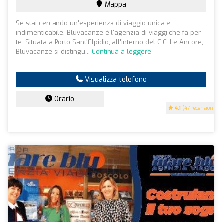
Mappa
Se stai cercando un'esperienza di viaggio unica e
indimenticabile, Bluvacanze è l'agenzia di viaggi che fa per
te. Situata a Porto Sant'Elpidio, all'interno del C.C. Le Ancore,
Bluvacanze si distingu...
Continua a leggere
Visualizza telefono
Orario
4.1
(47 recensioni)