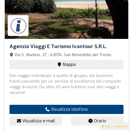
Agenzia Viaggi E Turismo Ivantour S.R.L.
Via S. Martino, 27 - 63074, San Benedetto del Tronto
Mappa
Dal viaggio individuale a quello di gruppo, dai business
travel passando per un servizio di eccellenza del comparto
viaggi di nozze. Da oltre 45 anni Ivantour vuol dire viaggi e
vacanze.
Visualizza telefono
Visualizza e-mail
Orario
4.4
(9 recensioni)