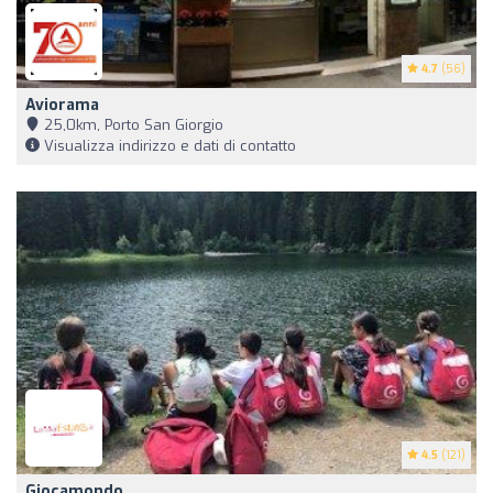
4.7
(56)
Aviorama
25,0km, Porto San Giorgio
Visualizza indirizzo e dati di contatto
4.5
(121)
Giocamondo