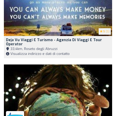
5
(5)
Deja Vu Viaggi E Turismo - Agenzia Di Viaggi E Tour
Operator
33,4km, Roseto degli Abruzzi
Visualizza indirizzo e dati di contatto