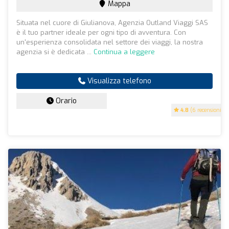
Mappa
Situata nel cuore di Giulianova, Agenzia Outland Viaggi SAS
è il tuo partner ideale per ogni tipo di avventura. Con
un'esperienza consolidata nel settore dei viaggi, la nostra
agenzia si è dedicata ...
Continua a leggere
Visualizza telefono
Orario
4.8
(6 recensioni)