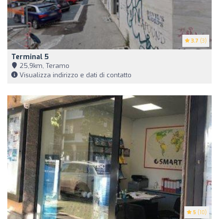
3.7
(3)
Terminal 5
25,9km, Teramo
Visualizza indirizzo e dati di contatto
5
(10)