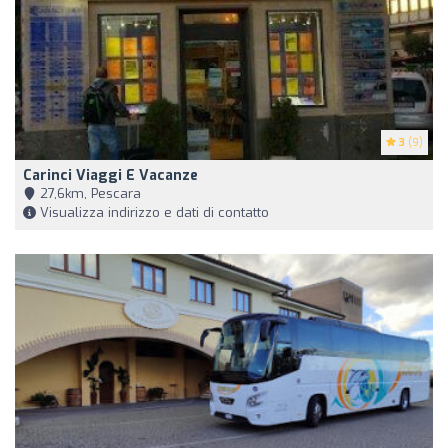
3
(9)
Carinci Viaggi E Vacanze
27,6km, Pescara
Visualizza indirizzo e dati di contatto