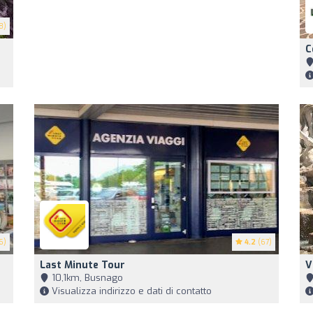
8)
C
6)
4.2
(67)
Last Minute Tour
V
10,1km, Busnago
Visualizza indirizzo e dati di contatto