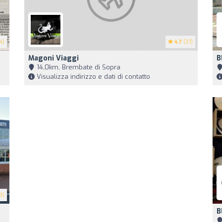
4)
4.7
(37)
Magoni Viaggi
B
14,0km, Brembate di Sopra
Visualizza indirizzo e dati di contatto
9)
B