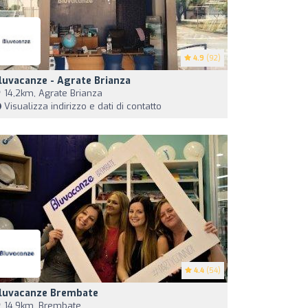
4.9
(92)
luvacanze - Agrate Brianza
14,2km, Agrate Brianza
Visualizza indirizzo e dati di contatto
4.4
(54)
luvacanze Brembate
14,9km, Brembate