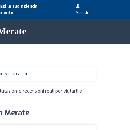
gi la tua azienda
amente
Accedi
 Merate
io vicino a me
utazioni e recensioni reali per aiutarti a
 a Merate